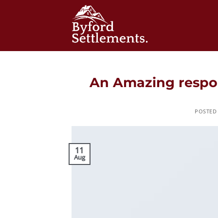
Skip
to
content
An Amazing respon
POSTED
11
Aug