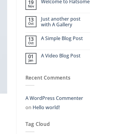
Welcome to Flatsome
19
Nov
Just another post
13
Oct
with A Gallery
A Simple Blog Post
13
Oct
A Video Blog Post
01
Jan
Recent Comments
A WordPress Commenter
on
Hello world!
Tag Cloud