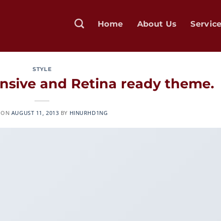
Home
About Us
Servic
STYLE
sive and Retina ready theme.
 ON
AUGUST 11, 2013
BY
HINURHD1NG