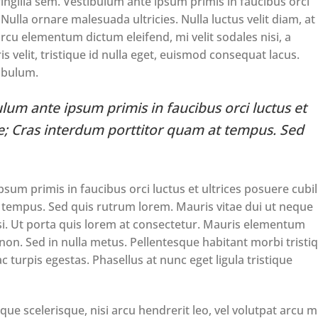
ngilla sem. Vestibulum ante ipsum primis in faucibus orci
 Nulla ornare malesuada ultricies. Nulla luctus velit diam, at
arcu elementum dictum eleifend, mi velit sodales nisi, a
 velit, tristique id nulla eget, euismod consequat lacus.
ibulum.
lum ante ipsum primis in faucibus orci luctus et
ae; Cras interdum porttitor quam at tempus. Sed
sum primis in faucibus orci luctus et ultrices posuere cubil
 tempus. Sed quis rutrum lorem. Mauris vitae dui ut neque
isi. Ut porta quis lorem at consectetur. Mauris elementum
 non. Sed in nulla metus. Pellentesque habitant morbi tristi
turpis egestas. Phasellus at nunc eget ligula tristique
ue scelerisque, nisi arcu hendrerit leo, vel volutpat arcu mi