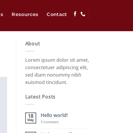
es
Resources
Contact
About
Lorem ipsum dolor sit amet,
consectetuer adipiscing elit,
sed diam nonummy nibh
euismod tincidunt.
Latest Posts
Hello world!
18
May
1
Comment