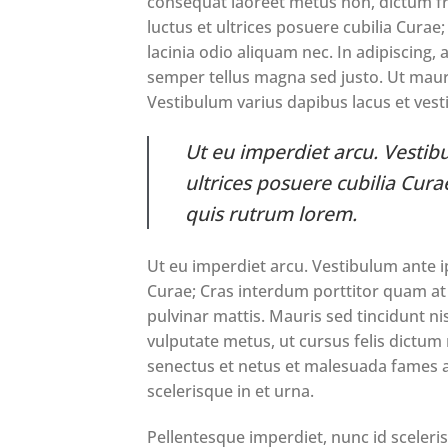
consequat laoreet metus non, dictum fri
luctus et ultrices posuere cubilia Curae;
lacinia odio aliquam nec. In adipiscing, 
semper tellus magna sed justo. Ut mauris
Vestibulum varius dapibus lacus et vest
Ut eu imperdiet arcu. Vestibu
ultrices posuere cubilia Cur
quis rutrum lorem.
Ut eu imperdiet arcu. Vestibulum ante ip
Curae; Cras interdum porttitor quam at
pulvinar mattis. Mauris sed tincidunt n
vulputate metus, ut cursus felis dictum
senectus et netus et malesuada fames ac 
scelerisque in et urna.
Pellentesque imperdiet, nunc id scelerisq